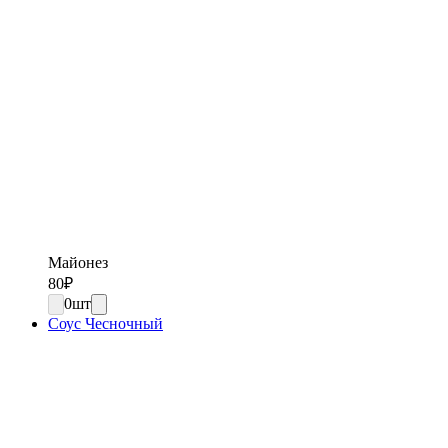
Майонез
80
₽
0
шт
Соус Чесночный