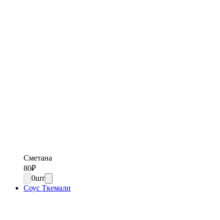
Сметана
80
₽
0
шт
Соус Ткемали