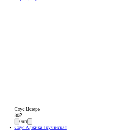
Соус Цезарь
80
₽
0
шт
Соус Аджика Грузинская