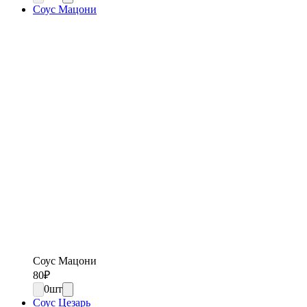
Соус Мацони
Соус Мацони
80
₽
0
шт
Соус Цезарь