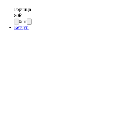
Горчица
80
₽
0
шт
Кетчуп