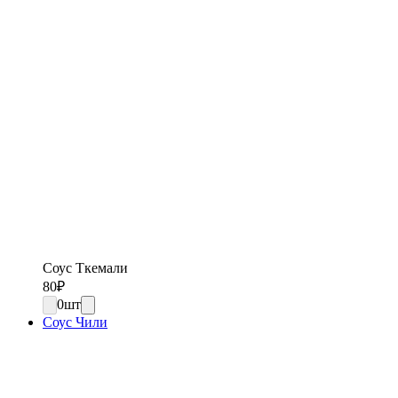
Соус Ткемали
80
₽
0
шт
Соус Чили