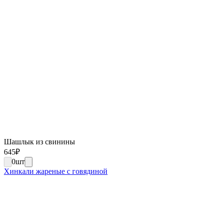
Шашлык из свинины
645
₽
0
шт
Хинкали жареные с говядиной