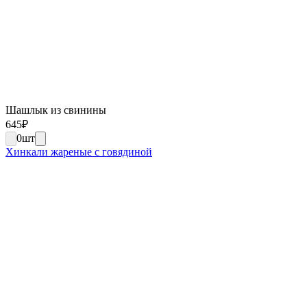
Шашлык из свинины
645
₽
0
шт
Хинкали жареные с говядиной