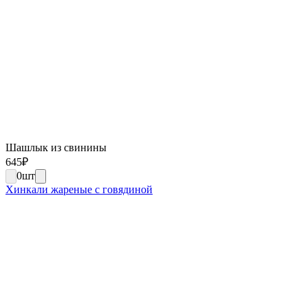
Шашлык из свинины
645
₽
0
шт
Хинкали жареные с говядиной