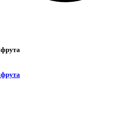
пфрута
пфрута