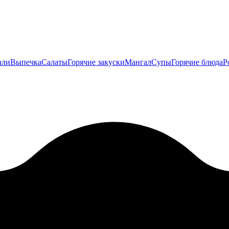
али
Выпечка
Салаты
Горячие закуски
Мангал
Супы
Горячие блюда
Р