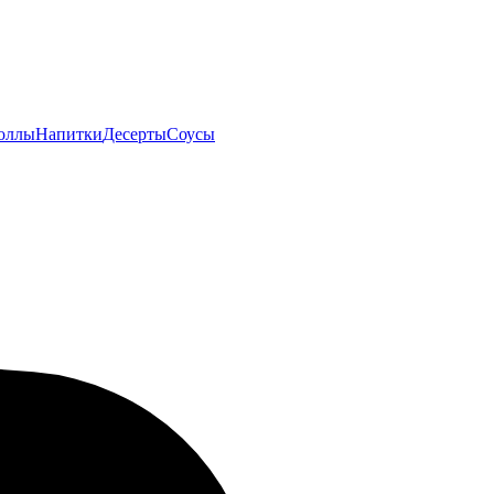
оллы
Напитки
Десерты
Соусы