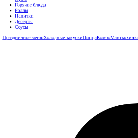
Горячие блюда
Роллы
Напитки
Десерты
Соусы
Праздничное меню
Холодные закуски
Пицца
Комбо
Манты/хинк