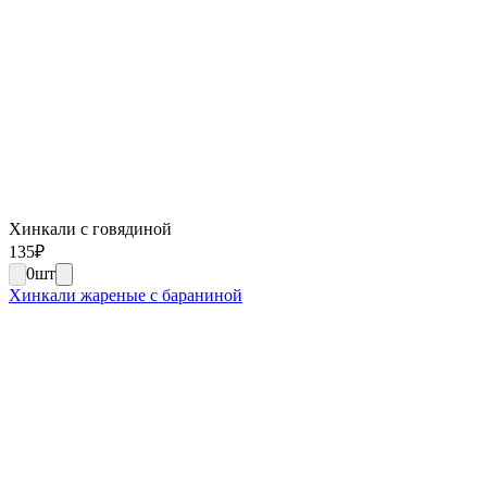
Хинкали с говядиной
135
₽
0
шт
Хинкали жареные с бараниной