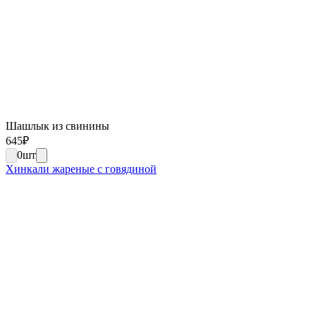
Шашлык из свинины
645
₽
0
шт
Хинкали жареные с говядиной