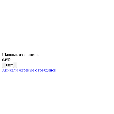
Шашлык из свинины
645
₽
0
шт
Хинкали жареные с говядиной